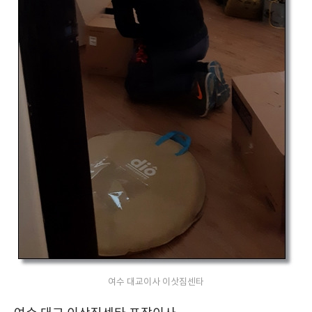
여수 대교이사 이삿짐센타