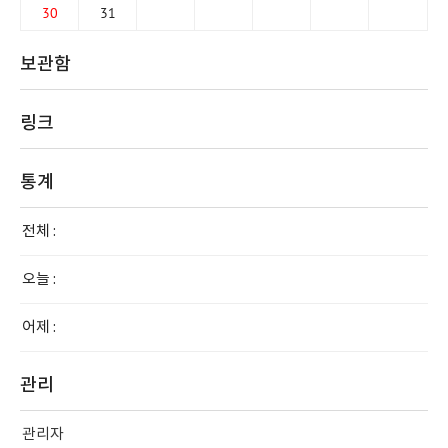
30
31
보관함
링크
통계
전체 :
오늘 :
어제 :
관리
관리자