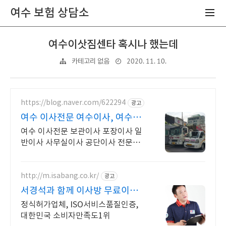
여수 보험 상담소
여수이삿짐센타 혹시나 했는데
2020. 11. 10.
카테고리 없음
https://blog.naver.com/622294
광고
여수 이사전문 여수이사, 여수포
장이사
여수 이사전문 보관이사 포장이사 일
반이사 사무실이사 공단이사 전문업
체입니다. 여수이사, 포장이사, 공단
이사, 사무실이사, 지방이사, 보관창
고, 보관이사 전문
http://m.isabang.co.kr/
광고
서경석과 함께 이사방 무료이사
견적
정식허가업체, ISO서비스품질인증,
대한민국 소비자만족도1위