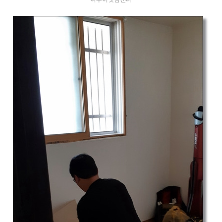
여수이삿짐센타