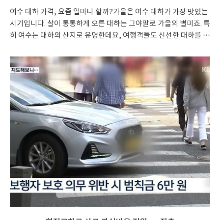
여수 대하 가격, 요즘 얼마나 할까?가을은 여수 대하가 가장 맛있는
시기입니다. 살이 통통하게 오른 대하는 그야말로 가을의 별미죠. 특
히 여수는 대하의 산지로 유명한데요, 여행객들도 신선한 대하를 맛
보기 위해 여수를 많이 찾습니다. 그래서 이번에는 여수 대하 가격
과, 구매 팁, 맛있게 즐기는 방법까지 알려드릴게요!여수 대하 가격,
어느 정도일까?2024년 여수 대하 평균 가격대하의 가격은 매년 조
금씩 달라지지만, 대략적인 기준은 이렇습니다:현지 수산 시장: 1kg
에 약 35,000원에서 50,000원 사이. 크기나 신선도에 따라 가격이
차이 납니다.산지 직송(온라인 구매): 배송비 포함해서 1kg당
40,000원에서 60,000원 정도예요. 집에서 편하게 받아볼 수 있다는
장점이 있죠.대하 축제 기간: ..