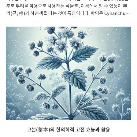
주로 뿌리를 약용으로 사용하는 식물로, 이름에서 알 수 있듯이 뿌
리(근, 根)가 하얀색을 띠는 것이 특징입니다. 학명은 Cynanchum
wilfordii로, 이 식물은 협죽도과(Apocynaceae)에 속합니다. 백
부근의 이름은 한자어로 ‘하얀(白)’과 ‘부드러운 뿌리(附根)’를 결
합해 만들어졌으며, 뿌리의 외형적 특성과 약효를 나타냅니다.동의
보감에서는 백부근을 "거담하고 해소를 다스리는 약재"로 묘사하
며, 특히 폐(肺)와 관련된 질환에 자주 쓰였다고 기록되어 있습니다.
한국, 중국, 일본 등 아시아권 전통 의학에서 오래도록 활용되었으
며, 민간에서는 만성 기침, 천식, 기관지염 등에 탁월한 효능을 발휘
한다고 알려져 있습니다.주..
고본(藁本)의 한의학적 고전 효능과 활용