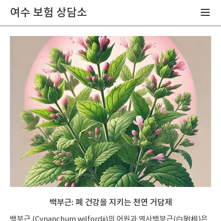
여수 보험 상담소
백부근: 폐 건강을 지키는 천연 거담제
백부근 (Cynanchum wilfordii)의 어원과 역사백부근(白附根)은