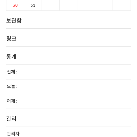
30
31
보관함
링크
통계
전체 :
오늘 :
어제 :
관리
관리자