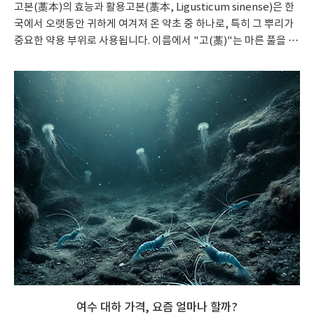
고본(藁本)의 효능과 활용고본(藁本, Ligusticum sinense)은 한
국에서 오랫동안 귀하게 여겨져 온 약초 중 하나로, 특히 그 뿌리가
중요한 약용 부위로 사용됩니다. 이름에서 "고(藁)"는 마른 풀을 뜻
하고, "본(本)"은 뿌리를 의미합니다. 이 약초는 한국뿐만 아니라
중국, 일본 등 동아시아 전역에서 전통적으로 다양한 의학적 목적으
로 사용되어 왔습니다.1. 고본의 소개고본의 학명은 Ligusticum
sinense이며, 이 식물은 산형과(Umbelliferae)에 속하는 다년생
초본입니다. 고본의 이름은 그 뿌리가 긴장과 통증을 완화하는 본래
의 힘을 가지고 있다는 의미로 해석되기도 합니다. 고본은 특히 동의
보감과 같은 고전 의서에서 두통과 감기 같은 증상에 자주 사용되었
고, 고대부터 한방에서..
여수 대하 가격, 요즘 얼마나 할까?